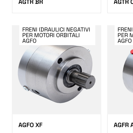
AGTR BR
AGTR 
FRENI IDRAULICI NEGATIVI
FRENI
PER MOTORI ORBITALI
PER M
AGFO
AGFO
AGFO XF
AGFR 