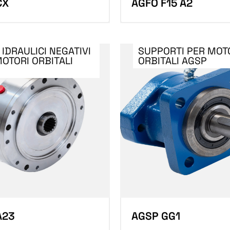
CX
AGFO F15 A2
 IDRAULICI NEGATIVI
SUPPORTI PER MOT
OTORI ORBITALI
ORBITALI AGSP
A23
AGSP GG1