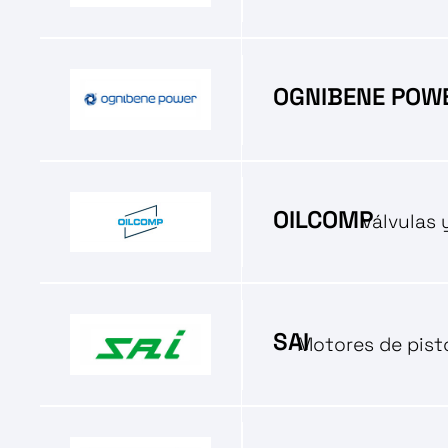
OGNIBENE POW
OILCOMP
Válvulas
SAI
Motores de pisto