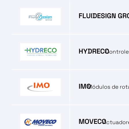
FLUIDESIGN GR
HYDRECO
Controle
IMO
Módulos de rot
MOVECO
Actuadore