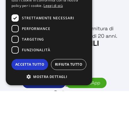
tutti i cookie in conformità con la nostra
policy per i cookie.
Leggi di più
STRETTAMENTE NECESSARI
Progettazione, produzione e fornitura di
PERFORMANCE
componenti oleodinamici da più di 20 anni.
TARGETING
INFORMAZIONI UTILI
FUNZIONALITÀ
Azienda
Prodotti
ACCETTA TUTTO
RIFIUTA TUTTO
Applicazione
MOSTRA DETTAGLI
Engineering
059567158
WhatsApp
Servizi
Partners
News
Gallery
Fornitori
Contatti