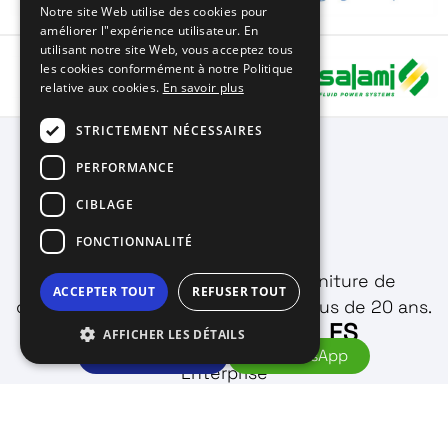
Notre site Web utilise des cookies pour
améliorer l"expérience utilisateur. En
SPANISH
utilisant notre site Web, vous acceptez tous
FRENCH
les cookies conformément à notre Politique
relative aux cookies.
En savoir plus
STRICTEMENT NÉCESSAIRES
PERFORMANCE
CIBLAGE
FONCTIONNALITÉ
Conception, fabrication et fourniture de
ACCEPTER TOUT
REFUSER TOUT
composants hydrauliques depuis plus de 20 ans.
INFORMATIONS UTILES
AFFICHER LES DÉTAILS
059567158
WhatsApp
Enterprise
Produits
Application